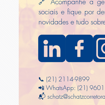
🔗 Acompanhe a gen
sociais e fique por de
novidades e tudo sobre
📞 (21) 2114-9899
📲 WhatsApp: (21) 960
📬 schatz@schatzcorretor