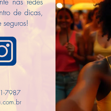
te nas redes
ntro de dicas,
 seguros!
11-7987
a.com.br