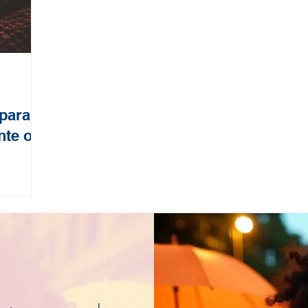
para
nte o