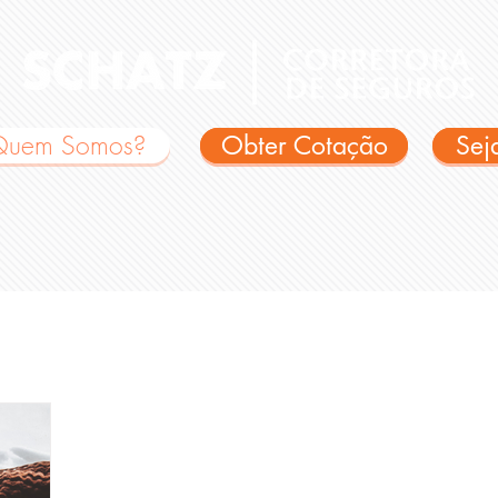
Quem Somos?
Obter Cotação
Obter Cotação
Sej
Sej