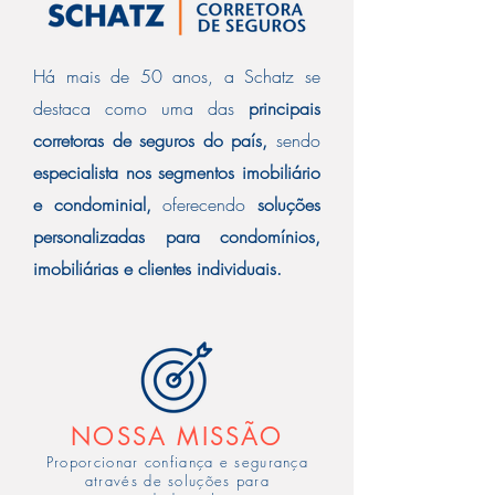
Há mais de 50 anos, a Schatz se
destaca como uma das
principais
corretoras de seguros do país,
sendo
especialista nos segmentos imobiliário
e condominial,
oferecendo
soluções
personalizadas para condomínios,
imobiliárias e clientes individuais.
ATUAÇÃO EM TERRITÓRIO NACIONAL
+ De 50.000 Segurados
NOSSA MISSÃO
Proporcionar confiança e segurança
+ De 60 Clientes B2B (Imobiliárias, Administradoras
De Condomínios e Síndicos Profissionais)
através de soluções para