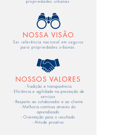
propriedades urbanas.
+ De 5.000 Garantias Locatícias
+ De 20.000 Imóveis Protegidos Contra Fogo
+ De 2.000 Condomínios Protegidos
NOSSA VISÃO
+ De 5 Mil Vidas Protegidas
Ser referência nacional em seguros
+ De 25.000 Unidades Seguradas
para propriedades urbanas.
NOSSOS VALORES
- Tradição e transparência
- Eficiência e agilidade na prestação de
serviços
- Respeito ao colaborador e ao cliente
- Melhoria contínua através do
aprendizado
- Orientação para o resultado
- Atitude proativa